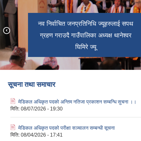
सियारी गाउँपालिका गाउँ वलकका जग्गा
नव निर्वाचित जनप्रतिनिधि ज्यूहरुलाई सपथ
धनीलाई जग्गा धनी पुर्जा वितरण गर्नु हुदै
अध्यक्ष, उपाध्यक्ष, प्रमुख प्रशासकीय अधिकृत
ग्रहण गराउदै गाउँपालिका अध्यक्ष थानेश्वर
आ.व. २०८०/८१ को वाषिक नीति तथा
सियारी गाउँपालिकाको प्रशासनिक भवन
र नापी प्रमुख ज्युहरु ।
कार्यक्रमको झलक
सारस अण्डा
घिमिरे ज्यू
सारस
सूचना तथा समाचार
🖹
मेडिकल अधिकृत पदकाे अन्तिम नतिजा प्रकाशन सम्बन्धि सुचना ।।
मिति:
08/07/2026 - 19:30
🖹
मेडिकल अधिकृत पदको परीक्षा सञ्चालन सम्बन्धी सूचना
मिति:
08/04/2026 - 17:41