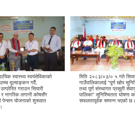
ायिक स्वास्थ्य स्वयंसेविकाको
मिति २०८३/०३/० ५ गते सिया
च्च मूल्याङ्कन गर्दै,
गाउँपालिकालाई “पूर्ण खोप सुनि
 उत्प्रेरित गराउन सियारी
तथा पूर्ण संस्थागत प्रसूती सेवाय
ा र नागरिक लगानी कोषसँग
पालिका” सुनिश्चितता घोषणा का
ी पेन्सन योजनाको शुरूवात
सफलतापूर्वक सम्पन्न भएको छ
 ।