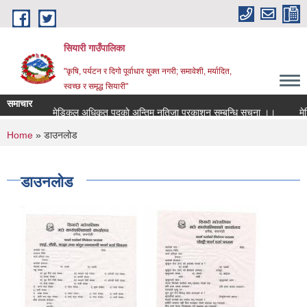
Skip to main content
सियारी गाउँपालिका
"कृषि, पर्यटन र दिगो पूर्वाधार युक्त नगरी; समावेशी, मर्यादित,
स्वच्छ र समृद्ध सियारी"
समाचार
मेडिकल अधिकृत पदकाे अन्तिम नतिजा प्रकाशन सम्बन्धि सुचना ।।
मेडिकल
You are here
Home
» डाउनलोड
डाउनलोड