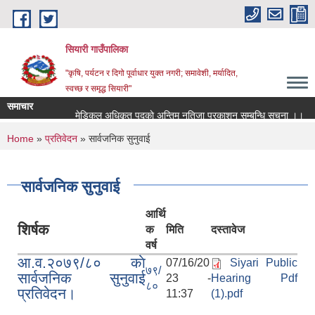
Skip to main content
सियारी गाउँपालिका
"कृषि, पर्यटन र दिगो पूर्वाधार युक्त नगरी; समावेशी, मर्यादित,
स्वच्छ र समृद्ध सियारी"
समाचार
मेडिकल अधिकृत पदकाे अन्तिम नतिजा प्रकाशन सम्बन्धि सुचना ।।
You are here
Home
»
प्रतिवेदन
» सार्वजनिक सुनुवाई
सार्वजनिक सुनुवाई
आर्थि
शिर्षक
क
मिति
दस्तावेज
वर्ष
आ.व.२०७९/८० काे
07/16/20
Siyari Public
७९/
सार्वजनिक सुनुवाई
23 -
Hearing Pdf
८०
प्रतिवेदन।
11:37
(1).pdf