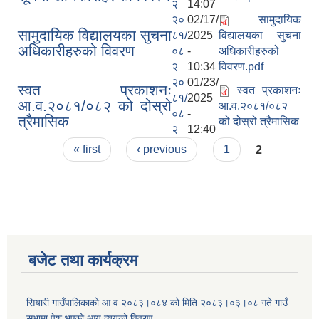
२
14:07
२०
02/17/
सामुदायिक
सामुदायिक विद्यालयका सुचना
८१/
2025
विद्यालयका सुचना
अधिकारीहरुको विवरण
०८
-
अधिकारीहरुको
२
10:34
विवरण.pdf
२०
01/23/
स्वत प्रकाशनः
स्वत प्रकाशनः
८१/
2025
आ.व.२०८१/०८२ को दोस्रो
आ.व.२०८१/०८२
०८
-
त्रैमासिक
को दोस्रो त्रैमासिक
२
12:40
Pages
« first
‹ previous
1
2
बजेट तथा कार्यक्रम
सियारी गाउँपालिकाको आ व २०८३।०८४ को मिति २०८३।०३।०८ गते गाउँ
सभामा पेश भएको आय व्ययको विवरण