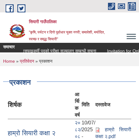
Skip to main content
सियारी गाउँपालिका
"कृषि, पर्यटन र दिगो पूर्वाधार युक्त नगरी; समावेशी, मर्यादित,
स्वच्छ र समृद्ध सियारी"
समाचार
ना
सरसफाइकर्मी पदको परीक्षा सञ्चालन सम्बन्धी सूचना
Invitation for Onlin
You are here
Home
»
प्रतिवेदन
» प्रकाशन
प्रकाशन
आ
र्थि
शिर्षक
मिति
दस्तावेज
क
वर्ष
२०
10/07/
८२/
2025
हाम्रो सियारी
हाम्रो सियारी कक्षा २
०८
-
कक्षा २.pdf