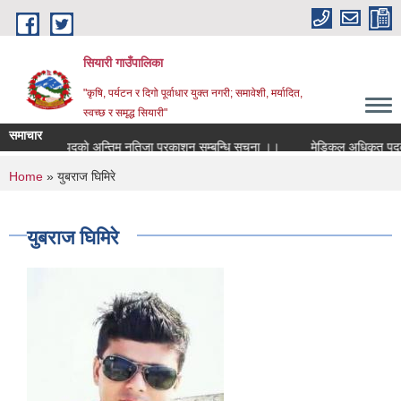
Skip to main content
सियारी गाउँपालिका
"कृषि, पर्यटन र दिगो पूर्वाधार युक्त नगरी; समावेशी, मर्यादित,
स्वच्छ र समृद्ध सियारी"
समाचार
मेडिकल अधिकृत पदकाे अन्तिम नतिजा प्रकाशन सम्बन्धि सुचना ।।
मेडिकल अधिकृत पदको परी
You are here
Home
» युबराज घिमिरे
युबराज घिमिरे