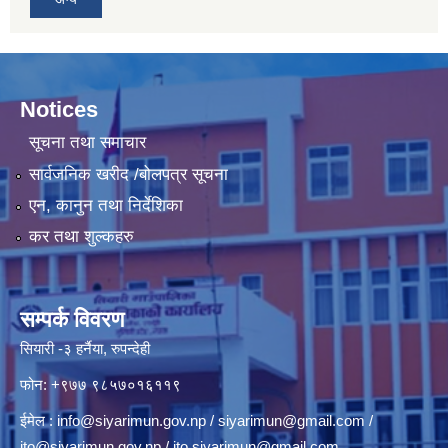
Notices
सूचना तथा समाचार
सार्वजनिक खरीद /बोलपत्र सूचना
एन, कानुन तथा निर्देशिका
कर तथा शुल्कहरु
सम्पर्क विवरण
सियारी -३ हर्नैया, रुपन्देही
फोन: +९७७ ९८५७०१६११९
ईमेल :
info@siyarimun.gov.np
/
siyarimun@gmail.com
/
ito@siyarimun.gov.np
/
ito.siyarimun@gmail.com