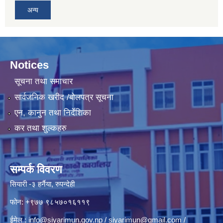
अन्य
Notices
सूचना तथा समाचार
सार्वजनिक खरीद /बोलपत्र सूचना
एन, कानुन तथा निर्देशिका
कर तथा शुल्कहरु
सम्पर्क विवरण
सियारी -३ हर्नैया, रुपन्देही
फोन: +९७७ ९८५७०१६११९
ईमेल :
info@siyarimun.gov.np
/
siyarimun@gmail.com
/